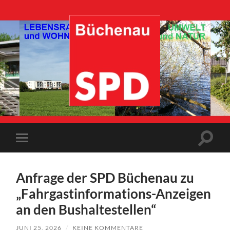
SPD-
Büchenau
Suchfe
Mobile-
ein-/a
Menü
ein-/ausblenden
Anfrage der SPD Büchenau zu
„Fahrgastinformations-Anzeigen
an den Bushaltestellen“
JUNI 25, 2026
/
KEINE KOMMENTARE