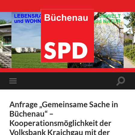
SPD-
Büchenau
Suchfe
Mobile-
ein-/a
Menü
ein-/ausblenden
Anfrage „Gemeinsame Sache in
Büchenau“ –
Kooperationsmöglichkeit der
Volksbank Kraichgau mit der