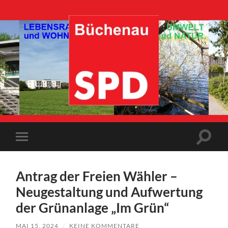
SPD-
Büchenau
Suchfe
Mobile-
ein-/a
Menü
ein-/ausblenden
Antrag der Freien Wähler –
Neugestaltung und Aufwertung
der Grünanlage „Im Grün“
MAI 15, 2024
/
KEINE KOMMENTARE