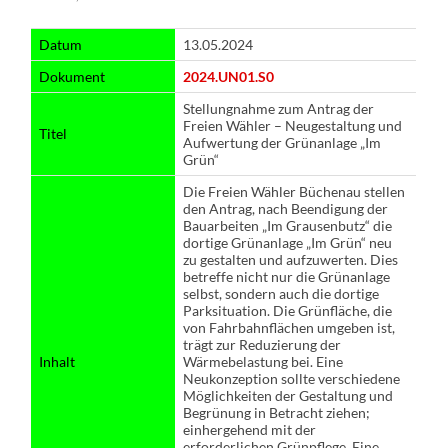
Datum
13.05.2024
Dokument
2024.UN01.S0
Stellungnahme zum Antrag der
Freien Wähler – Neugestaltung und
Titel
Aufwertung der Grünanlage „Im
Grün“
Die Freien Wähler Büchenau stellen
den Antrag, nach Beendigung der
Bauarbeiten „Im Grausenbutz“ die
dortige Grünanlage „Im Grün“ neu
zu gestalten und aufzuwerten. Dies
betreffe nicht nur die Grünanlage
selbst, sondern auch die dortige
Parksituation. Die Grünfläche, die
von Fahrbahnflächen umgeben ist,
trägt zur Reduzierung der
Inhalt
Wärmebelastung bei. Eine
Neukonzeption sollte verschiedene
Möglichkeiten der Gestaltung und
Begrünung in Betracht ziehen;
einhergehend mit der
erforderlichen Grünpflege. Eine