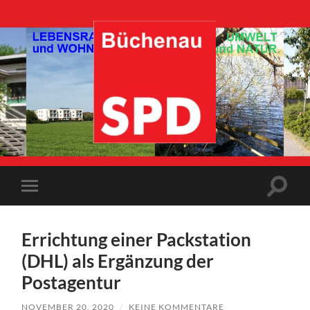
SPD-
Büchenau
Suchfe
Mobile-
ein-/a
Menü
ein-/ausblenden
Errichtung einer Packstation
(DHL) als Ergänzung der
Postagentur
NOVEMBER 20, 2020
/
KEINE KOMMENTARE