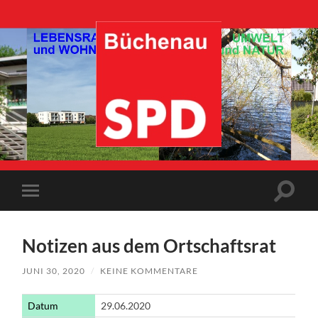
SPD-
Büchenau
Suchfe
Mobile-
ein-/a
Menü
ein-/ausblenden
Notizen aus dem Ortschaftsrat
JUNI 30, 2020
/
KEINE KOMMENTARE
Datum
29.06.2020