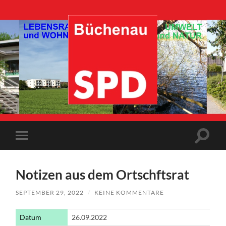
SPD-
Büchenau
Suchfe
Mobile-
ein-/a
Menü
ein-/ausblenden
Notizen aus dem Ortschftsrat
SEPTEMBER 29, 2022
/
KEINE KOMMENTARE
Datum
26.09.2022