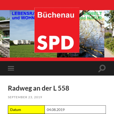
SPD-
Büchenau
Suchfe
Mobile-
ein-/a
Menü
ein-/ausblenden
Radweg an der L 558
SEPTEMBER 23, 2019
Datum
04.08.2019